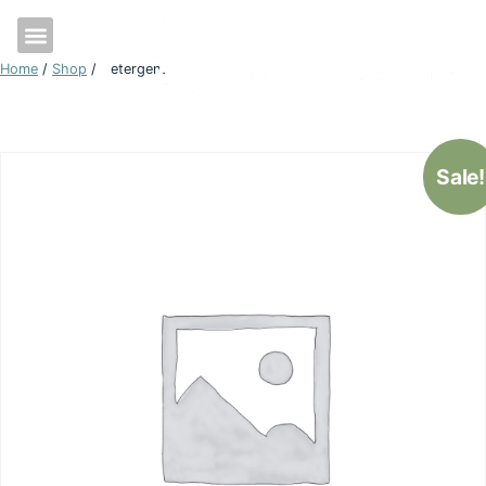
SOBRE NOSOTROS
Home
/
Shop
/ Detergent
Sale!